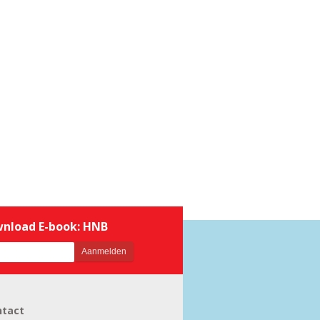
nload E-book: HNB
ntact