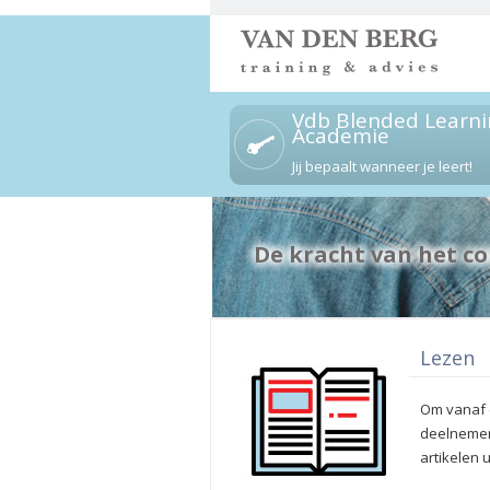
Vdb Blended Learni
Academie
Jij bepaalt wanneer je leert!
De kracht van het c
Lezen
Om vanaf d
deelnemer
artikelen 