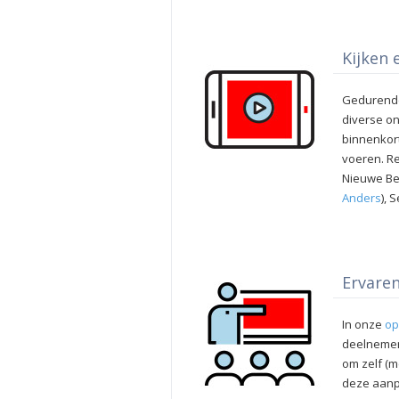
Kijken 
Gedurende
diverse on
binnenkort
voeren. Re
Nieuwe Be
Anders
), 
Ervare
In onze
op
deelnemers
om zelf (m
deze aanp