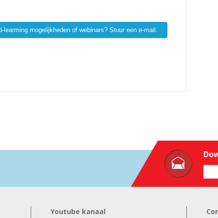
d-learming mogelijkheden of webinars? Stuur een e-mail.
Dow
Youtube kanaal
Co