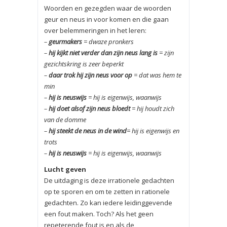
Woorden en gezegden waar de woorden
geur en neus in voor komen en die gaan
over belemmeringen in het leren:
–
geurmakers
= dwaze pronkers
–
hij kijkt niet verder dan zijn neus lang is
= zijn
gezichtskring is zeer beperkt
–
daar trok hij zijn neus voor op
= dat was hem te
min
–
hij is neuswijs
= hij is eigenwijs, waanwijs
–
hij doet alsof zijn neus bloedt
= hij houdt zich
van de domme
–
hij steekt de neus in de wind
= hij is eigenwijs en
trots
–
hij is neuswijs
= hij is eigenwijs, waanwijs
Lucht geven
De uitdaging is deze irrationele gedachten
op te sporen en om te zetten in rationele
gedachten. Zo kan iedere leidinggevende
een fout maken. Toch? Als het geen
repeterende fout is en als de