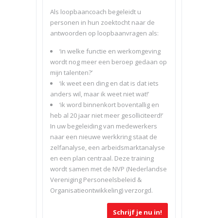
Als loopbaancoach begeleidt u
personen in hun zoektocht naar de
antwoorden op loopbaanvragen als:
‘in welke functie en werkomgeving
wordt nog meer een beroep gedaan op
mijn talenten?’
‘ik weet een ding en dat is dat iets
anders wil, maar ik weet niet wat!’
‘ik word binnenkort boventallig en
heb al 20 jaar niet meer gesolliciteerd!’
In uw begeleiding van medewerkers
naar een nieuwe werkkring staat de
zelfanalyse, een arbeidsmarktanalyse
en een plan centraal. Deze training
wordt samen met de NVP (Nederlandse
Vereniging Personeelsbeleid &
Organisatieontwikkeling) verzorgd.
Schrijf je nu in!