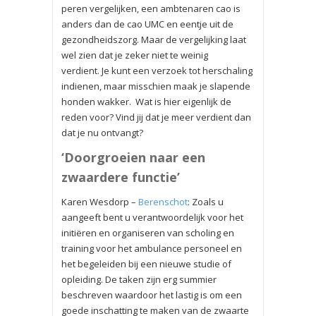
peren vergelijken, een ambtenaren cao is
anders dan de cao UMC en eentje uit de
gezondheidszorg. Maar de vergelijking laat
wel zien dat je zeker niet te weinig
verdient. Je kunt een verzoek tot herschaling
indienen, maar misschien maak je slapende
honden wakker. Wat is hier eigenlijk de
reden voor? Vind jij dat je meer verdient dan
dat je nu ontvangt?
‘Doorgroeien naar een
zwaardere functie’
Karen Wesdorp –
Berenschot
: Zoals u
aangeeft bent u verantwoordelijk voor het
initiëren en organiseren van scholing en
training voor het ambulance personeel en
het begeleiden bij een nieuwe studie of
opleiding. De taken zijn erg summier
beschreven waardoor het lastig is om een
goede inschatting te maken van de zwaarte