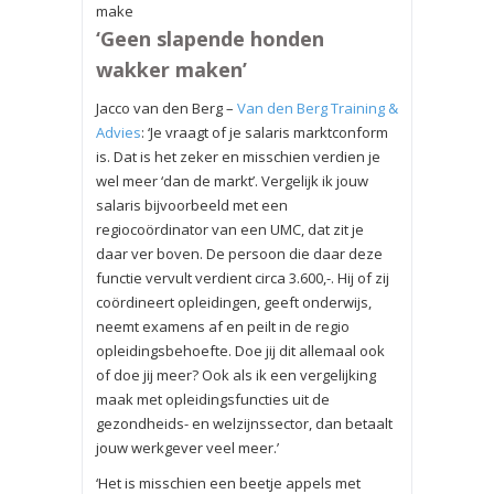
make
‘Geen slapende honden
wakker maken’
Jacco van den Berg –
Van den Berg Training &
Advies
: ‘Je vraagt of je salaris marktconform
is. Dat is het zeker en misschien verdien je
wel meer ‘dan de markt’. Vergelijk ik jouw
salaris bijvoorbeeld met een
regiocoördinator van een UMC, dat zit je
daar ver boven. De persoon die daar deze
functie vervult verdient circa 3.600,-. Hij of zij
coördineert opleidingen, geeft onderwijs,
neemt examens af en peilt in de regio
opleidingsbehoefte. Doe jij dit allemaal ook
of doe jij meer? Ook als ik een vergelijking
maak met opleidingsfuncties uit de
gezondheids- en welzijnssector, dan betaalt
jouw werkgever veel meer.’
‘Het is misschien een beetje appels met