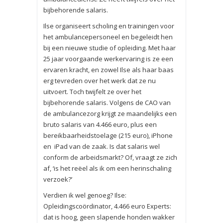
bijbehorende salaris.
Ilse organiseert scholing en trainingen voor
het ambulancepersoneel en begeleidt hen
bij een nieuwe studie of opleiding. Met haar
25 jaar voorgaande werkervaring is ze een
ervaren kracht, en zowel Ilse als haar baas
erg tevreden over het werk dat ze nu
uitvoert. Toch twijfelt ze over het
bijbehorende salaris. Volgens de CAO van
de ambulancezorg krijgt ze maandelijks een
bruto salaris van 4.466 euro, plus een
bereikbaarheidstoelage (215 euro), iPhone
en iPad van de zaak. Is dat salaris wel
conform de arbeidsmarkt? Of, vraagt ze zich
af, ‘is het reëel als ik om een herinschaling
verzoek?’
Verdien ik wel genoeg? Ilse:
Opleidingscoördinator, 4.466 euro Experts:
dat is hoog, geen slapende honden wakker