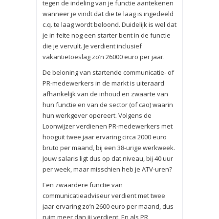
tegen de indeling van je functie aantekenen
wanneer je vindt dat die te laag is ingedeeld
c.q. te laag wordt beloond. Duidelijk is wel dat
je in feite nog een starter bent in de functie
die je vervult. Je verdient inclusief
vakantietoeslag zo’n 26000 euro per jaar.
De beloning van startende communicatie- of
PR-medewerkers in de markt is uiteraard
afhankelijk van de inhoud en zwaarte van
hun functie en van de sector (of cao) waarin
hun werkgever opereert. Volgens de
Loonwijzer verdienen PR-medewerkers met
hooguit twee jaar ervaring circa 2000 euro
bruto per maand, bij een 38-urige werkweek.
Jouw salaris ligt dus op dat niveau, bij 40 uur
per week, maar misschien heb je ATV-uren?
Een zwaardere functie van
communicatieadviseur verdient met twee
jaar ervaring zo’n 2600 euro per maand, dus
ruim meer dan jij verdient. En als PR