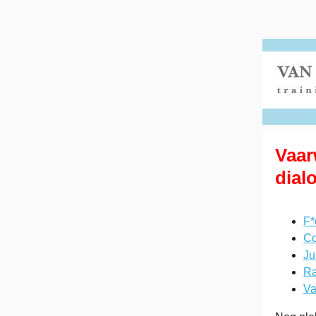
Vaar
dial
F*
Co
Ju
Ra
Va