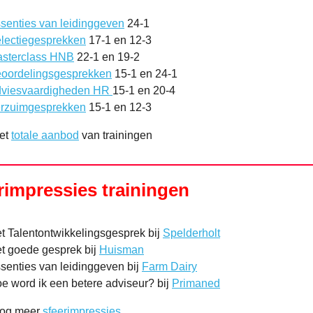
senties van leidinggeven
24-1
lectiegesprekken
17-1 en 12-3
sterclass HNB
22-1 en 19-2
oordelingsgesprekken
15-1 en 24-1
viesvaardigheden HR
15-1 en 20-4
rzuimgesprekken
15-1 en 12-3
het
totale aanbod
van trainingen
rimpressies trainingen
t Talentontwikkelingsgesprek bij
Spelderholt
t goede gesprek bij
Huisman
senties van leidinggeven bij
Farm Dairy
e word ik een betere adviseur? bij
Primaned
nog meer
sfeerimpressies