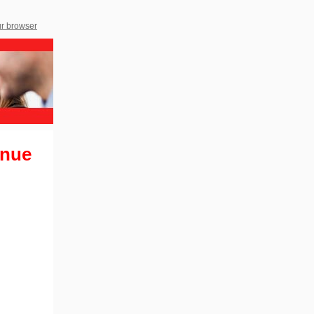
ur browser
inue