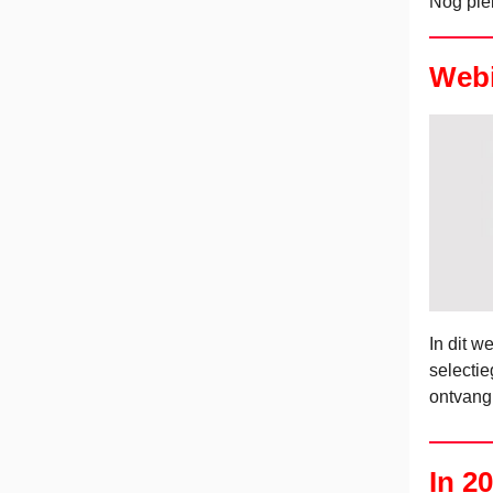
Nog ple
Webi
In dit w
selecti
ontvang
In 2