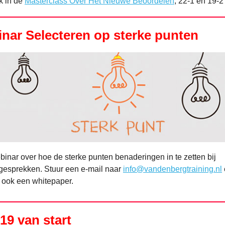
k in de
Masterclass Over Het Nieuwe Beoordelen
, 22-1 en 19-2
nar Selecteren op sterke punten
ebinar over hoe de sterke punten benaderingen in te zetten bij
egesprekken. Stuur een e-mail naar
info@vandenbergtraining.nl
 ook een whitepaper.
019 van start