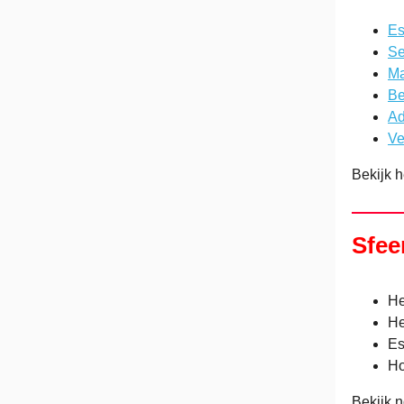
Es
Se
Ma
Be
Ad
Ve
Bekijk 
Sfee
He
He
Es
Ho
Bekijk 