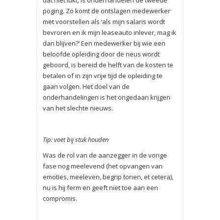
dat niet lukt, is onderhandelen de tweede
poging. Zo komt de ontslagen medewerker
met voorstellen als ‘als mijn salaris wordt
bevroren en ik mijn leaseauto inlever, mag ik
dan blijven?’ Een medewerker bij wie een
beloofde opleiding door de neus wordt
geboord, is bereid de helft van de kosten te
betalen of in zijn vrije tijd de opleiding te
gaan volgen. Het doel van de
onderhandelingen is het ongedaan krijgen
van het slechte nieuws.
Tip: voet bij stuk houden
Was de rol van de aanzegger in de vorige
fase nog meelevend (het opvangen van
emoties, meeleven, begrip tonen, et cetera),
nu is hij ferm en geeft niet toe aan een
compromis.