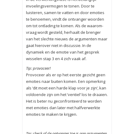
invoelingsvermogen te tonen. Door te
luisteren, samen te vatten en door emoties
te benoemen, vindt de ontvanger woorden
om tot ontlading te komen. Als de waarom-
vraag wordt gesteld, herhaalt de brenger
van het slechte nieuws de argumenten maar
gaat hierover niet in discussie. In de
dynamiek en de emotie van het gesprek
wisselen stap 3 en 4 zich vaak af.
Tip: provoceer!
Provoceer als er op het eerste gezicht geen
emoties naar buiten komen. Een opmerking
als ‘dit moet een harde klap voor je zijn’, kan
vol­doende zijn om het ‘ventiel’ los te draaien.
Het is beter nu gecon­fronteerd te worden
met emoties dan later met halfverwerkte
emoties te maken te krijgen.
Tip: check of de ontvanger toe is aan argumenten