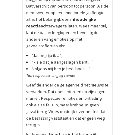
Dat verschilt van persoon tot persoon. Als de
medewerker op een emotionele golflengte
zit, is het belangrijk een
inhoudelijke
reactie
achterwege te laten. Wees maar stil,
laat de ballon leeglopen en bevestig de
ander en vang emoties op met
gevoelsreflecties als:
‘dat begrijp ik …’,
‘ik zie dat je aangeslagen bent …´
‘volgens mij ben je heel boos …’
Tip: respecteer en geef ruimte
Geef de ander de gelegenheid het nieuws te
verwerken. Dat doet iedereen op zijn eigen
manier. Respecteer emoties en ontlading,
ook als ze fel zijn, maar krabbel in geen
geval terug. Wees duidelijk over het feit dat
de beslissing vaststaat en dat er geen weg
terug is.
In de verwerkingsfase is het belangrijk