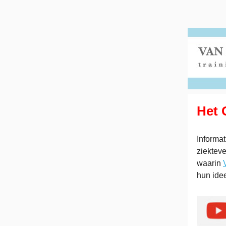
Het
Informa
ziektev
waarin
hun ide