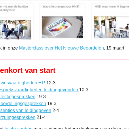
k in onze
Masterclass over Het Nieuwe Beoordelen
, 19 maart
enkort van start
viesvaardigheden HR
12-3
spreksvaardigheden leidinggevenden
10-3
lectiegesprekken
19-3
oordelingsgesprekken
19-3
senties van leidinggeven
2-4
rzuimgesprekken
21-4
het
totale aanbod
van trainingen.
Iedere deelnemer aan deze trai