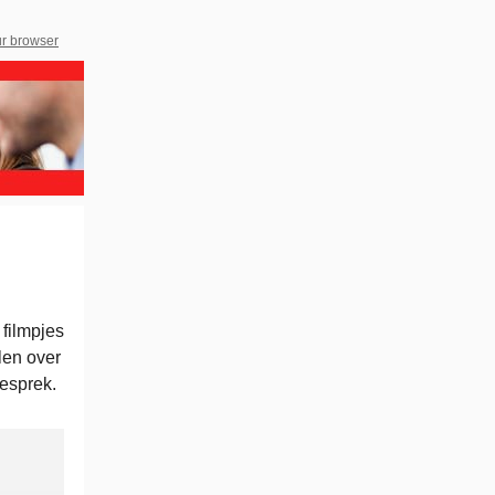
ur browser
r filmpjes
len over
esprek.