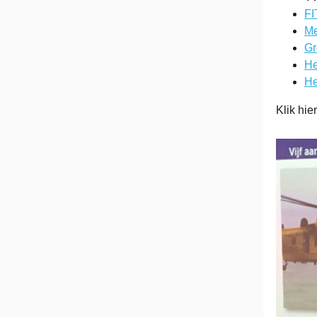
FI
Me
Gr
He
He
Klik hie