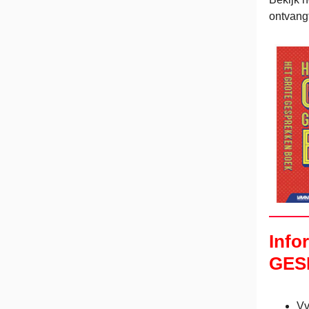
ontvang
Info
GES
Vv