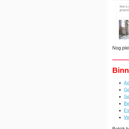
Nog ple
Binn
Ad
Ge
Se
Be
Es
Ve
Bekijk 