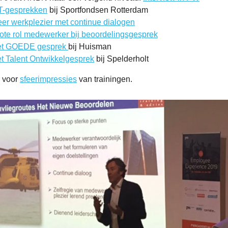
T-gesprekken
bij Sportfondsen Rotterdam
er werkplezier met continue dialogen
ote rol medewerker bij beoordelingsgesprek
t GOEDE gesprek
bij Huisman
t Talent Ontwikkelgesprek
bij Spelderholt
r voor
sfeerimpressies
van trainingen.